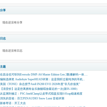
分享
现在还没有分享
日志
现在还没有日志
主题
在昌业也可听到Eversolo DMP-A6 Master Edition Gen 2数播解码一体.....
编辑选择奖 Audiobyte SuperHEAD评测：这是我听过最纯净的耳机...
美国《TONE》杂志授予Atoll IN200 EVO 2026年度“非凡价值奖”
【清货价】这是您离拥有金乐旗舰唱放最近的一次(新IS-1000）
从监测到修正：PSC-InteliClamp让皮带式唱盘实现0.01rap稳速精度
消失的音箱：芬兰PENAUDIO Snow Lumi 音箱评测
新春寄语：开工大吉