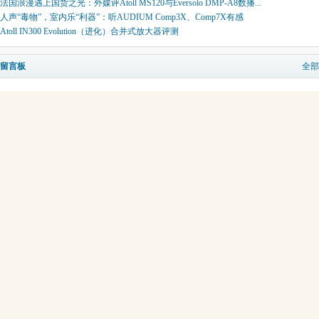
法国浪漫遇上国货之光：外媒评Atoll MS120与Eversolo DMP-A8数播...
人声“毒物”，室内乐“利器”：听AUDIUM Comp3X、Comp7X有感
Atoll IN300 Evolution（进化）合并式放大器评测
留言板
全部
现在还没有留言