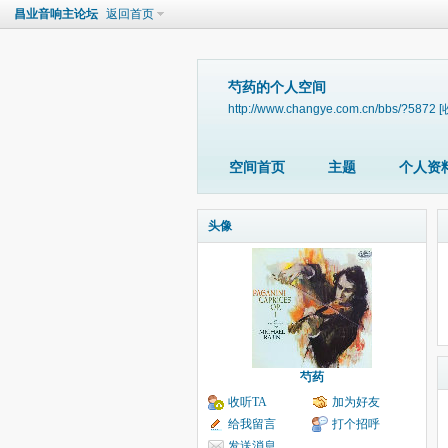
昌业音响主论坛
返回首页
芍药的个人空间
http://www.changye.com.cn/bbs/?5872
[
空间首页
主题
个人资
头像
芍药
收听TA
加为好友
给我留言
打个招呼
发送消息