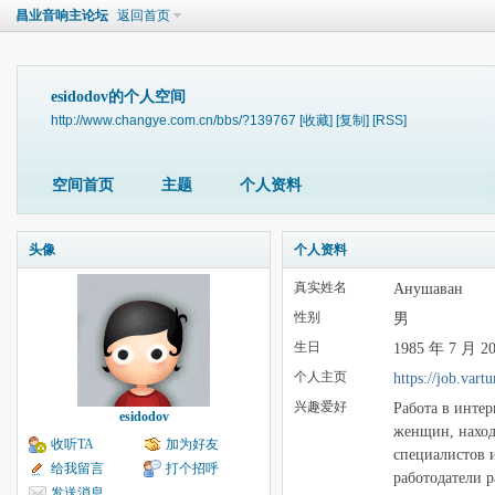
昌业音响主论坛
返回首页
esidodov的个人空间
http://www.changye.com.cn/bbs/?139767
[收藏]
[复制]
[RSS]
空间首页
主题
个人资料
头像
个人资料
真实姓名
Анушаван
性别
男
生日
1985 年 7 月 2
个人主页
https://job.vart
兴趣爱好
Работа в интер
esidodov
женщин, наход
收听TA
加为好友
специалистов 
给我留言
打个招呼
работодатели р
发送消息