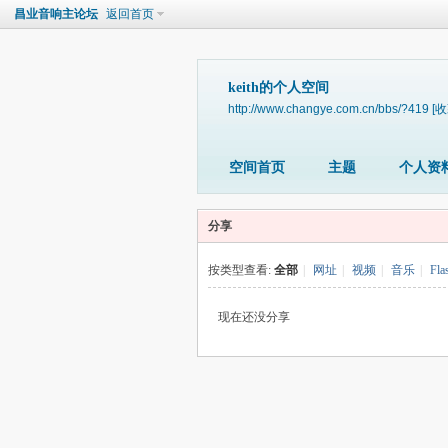
昌业音响主论坛
返回首页
keith的个人空间
http://www.changye.com.cn/bbs/?419
[收
空间首页
主题
个人资
分享
按类型查看:
全部
|
网址
|
视频
|
音乐
|
Fla
现在还没分享