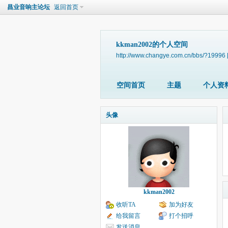
昌业音响主论坛
返回首页
kkman2002的个人空间
http://www.changye.com.cn/bbs/?19996
空间首页
主题
个人资
头像
kkman2002
收听TA
加为好友
给我留言
打个招呼
发送消息