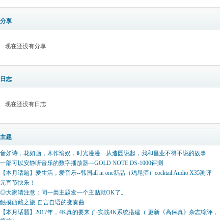
分享
现在还没有分享
日志
现在还没有日志
主题
音如诗，花如画，木作愉娱，时光漫漫—从造园说起，我和昌业不得不说的故事
一部可以安静听音乐的数字播放器—GOLD NOTE DS-1000评测
【本月话题】爱生活，爱音乐--韩国all in one新品（鸡尾酒）cocktail Audio X35测评
元宵节快乐！
◎大家请注意：同一类主题发一个主贴就OK了。
触摸西藏之旅-自言自语的变奏曲
【本月话题】2017年，4K真的要来了-实战4K系统搭建（ 更新《高保真》杂志综评，