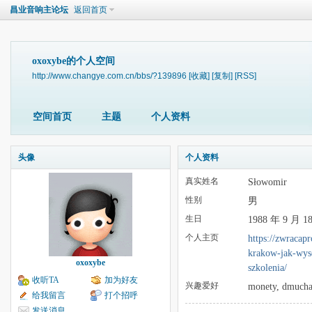
昌业音响主论坛
返回首页
oxoxybe的个人空间
http://www.changye.com.cn/bbs/?139896
[收藏]
[复制]
[RSS]
空间首页
主题
个人资料
头像
个人资料
真实姓名
Słowomir
性别
男
生日
1988 年 9 月 1
个人主页
https://zwracap
krakow-jak-wyse
oxoxybe
szkolenia/
收听TA
加为好友
兴趣爱好
monety, dmucha
给我留言
打个招呼
发送消息